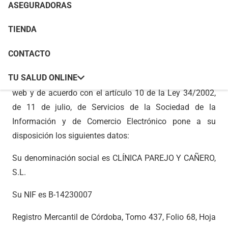
ASEGURADORAS
DATOS
TIENDA
GENERALES
CONTACTO
TU SALUD ONLINE
CLÍNICA PAREJO Y CAÑERO, S.L., como titular del sitio
web y de acuerdo con el artículo 10 de la Ley 34/2002,
de 11 de julio, de Servicios de la Sociedad de la
Información y de Comercio Electrónico pone a su
disposición los siguientes datos:
Su denominación social es CLÍNICA PAREJO Y CAÑERO,
S.L.
Su NIF es B-14230007
Registro Mercantil de Córdoba, Tomo 437, Folio 68, Hoja