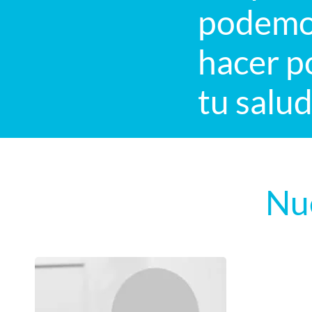
podem
hacer p
tu salu
Nu