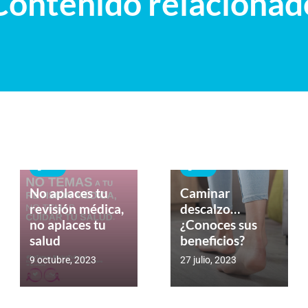
Contenido relacionad
_BLOG
_BLOG
No aplaces tu
Caminar
revisión médica,
descalzo…
no aplaces tu
¿Conoces sus
salud
beneficios?
9 octubre, 2023
27 julio, 2023