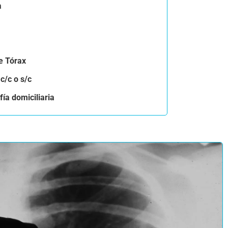
a
e Tórax
c/c o s/c
ía domiciliaria