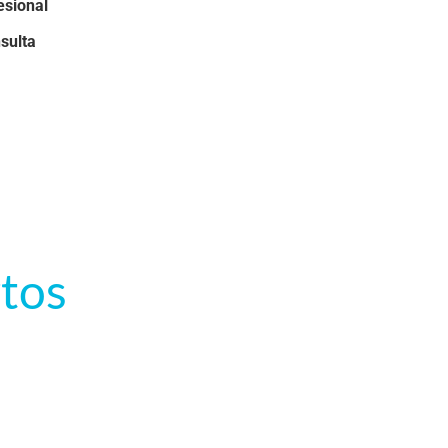
esional
sulta
tos