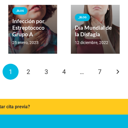
_BLOG
_BLOG
Infección por
Estreptococo
Día Mundial de
Grupo A
la Disfagia
25 enero, 2023
12 diciembre, 2022
1
2
3
4
…
7
tar cita previa?