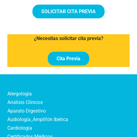
SOLICITAR CITA PREVIA
¿Necesitas solicitar cita previa?
Cita Previa
Alergologia
Análisis Clínicos
Aparato Digestivo
Audiología_Amplifón Ibérica
Cardiología
Certificados Médicos