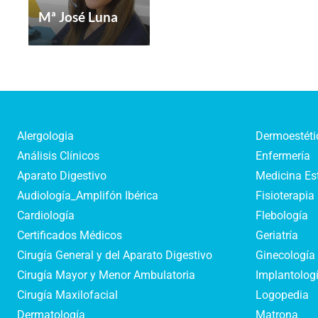
Mª José Luna
Alergologia
Dermoestéti
Análisis Clínicos
Enfermería
Aparato Digestivo
Medicina Es
Audiología_Amplifón Ibérica
Fisioterapia
Cardiología
Flebología
Certificados Médicos
Geriatría
Cirugía General y del Aparato Digestivo
Ginecología 
Cirugía Mayor y Menor Ambulatoria
Implantologí
Cirugía Maxilofacial
Logopedia
Dermatología
Matrona