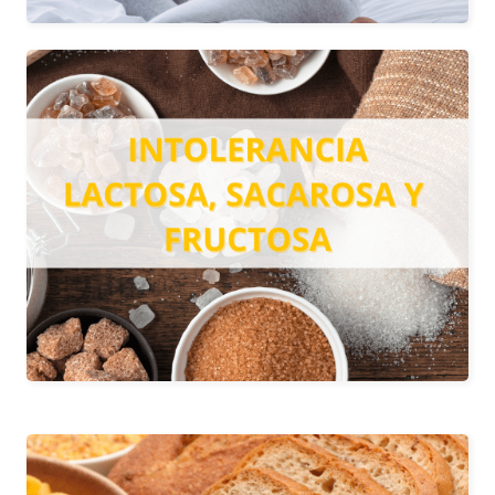
INTOLERANCIA A LA
LACTOSA, SACAROSA Y
FRUCTOSA
Son test individuales que ofrecen
información para tratar los síntomas
que pueden aparecer tras dichas
sustancias.
Más información
ESTUDIO GENÉTICO DE LA