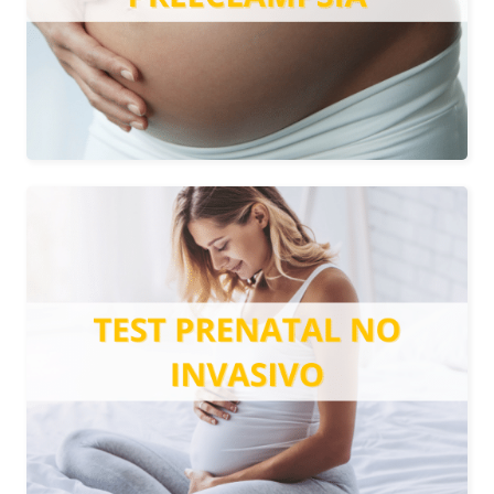
sencillo test de sangre.
Más información
TEST PRENATAL NO
INVASIVO
Mediante una analítica de sangre
materna, podemos detectar las
principales alteraciones cromosómicas
del feto sin riesgo para el bebé ni para
la madre.
Más información