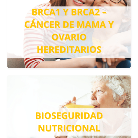
HEREDITARIOS
Gracias a este tipo de análisis, se
puede conocer si existe predisposición
genética para padecer cáncer de mama
o cáncer de ovario.
Más información
BIOSEGURIDAD
NUTRICIONAL
Realizamos un análisis de sangre para
identificar posibles alteraciones en el
sistema inmune de la persona