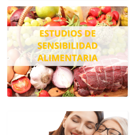
SENSIBILIDAD ALIMENTARIA
Determina la sensibilidad que su
organismo y está indicado para
personas que, tras la ingesta de
alimentos, presentan síntomas y
reacciones sin conocer qué alimentos
han podido producirlo.
Más información
BRCA1 Y BRCA2 – CÁNCER
DE MAMA Y OVARIO