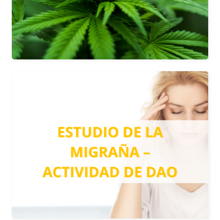
Más información
MIGRAÑA: DAO TEST
Detectamos si el origen de la migraña
está o no en la alimentación, a partir de
un análisis del nivel de actividad de la
enzima DiAminoOxidasa (DAO).
Más información