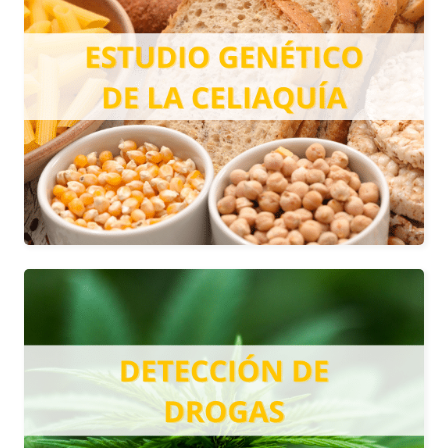
CELIAQUÍA
Diagnostica la enfermedad ante la
sospecha clínica, especialmente en
pacientes cuya prueba serológica ha
dado como resultado no concluyente.
Más información
DETECCIÓN DE DROGAS
Mediante el análisis de una muestra de
orina, podemos detectar en nuestro la
presencia de restos de droga en el
organismo.