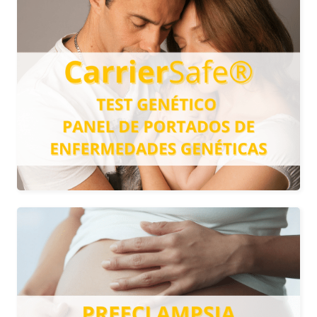
PANEL DE PORTADORES DE
ENFERMEDADES
GENÉTICAS
Determina si una persona es portadora
de variantes patogénicas que puedan
derivar en una enfermedad en su
descendencia.
Más información
PREECLAMPSIA
Diagnóstico precoz de la preclampsia
(enfermedad asociada a la hipertensión
durante el embarazo), mediante un