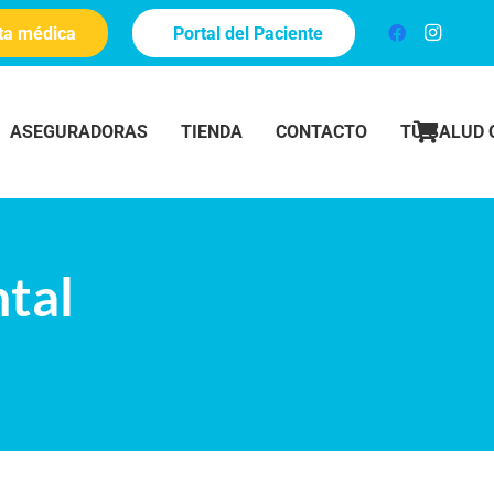
ita médica
Portal del Paciente
ASEGURADORAS
TIENDA
CONTACTO
TU SALUD 
ntal