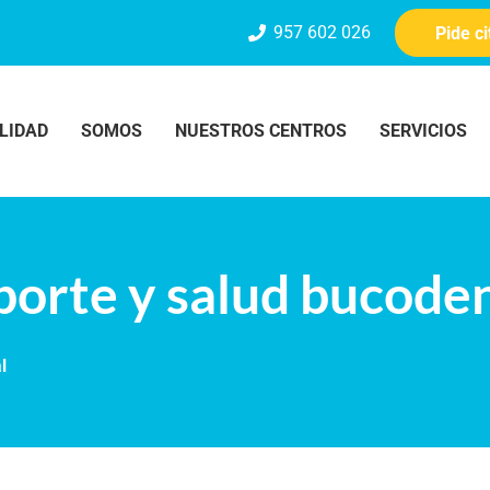
957 602 026
Pide c
LIDAD
SOMOS
NUESTROS CENTROS
SERVICIOS
porte y salud bucode
l