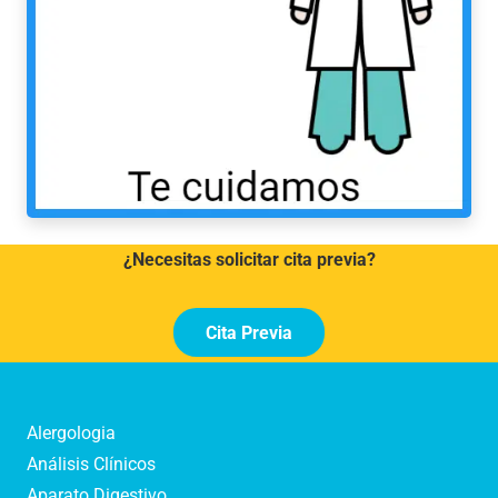
¿Necesitas solicitar cita previa?
Cita Previa
Alergologia
Análisis Clínicos
Aparato Digestivo