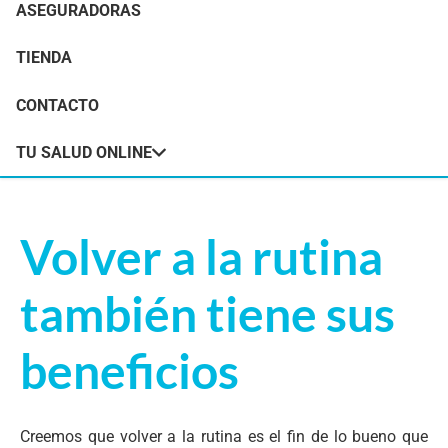
beneficios
ASEGURADORAS
TIENDA
Portada
»
Volver a la rutina también nos ofrece
beneficios
CONTACTO
TU SALUD ONLINE
Volver a la rutina
también tiene sus
beneficios
Creemos que volver a la rutina es el fin de lo bueno que