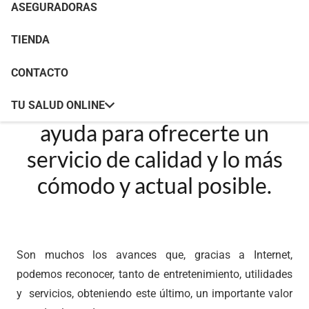
ASEGURADORAS
TIENDA
Hoy, en el
Día Mundial de
CONTACTO
Internet
, te informamos de
todo lo que esta Red nos
TU SALUD ONLINE
ayuda para ofrecerte un
servicio de calidad y lo más
cómodo y actual posible.
Son muchos los avances que, gracias a Internet,
podemos reconocer, tanto de entretenimiento, utilidades
y servicios, obteniendo este último, un importante valor