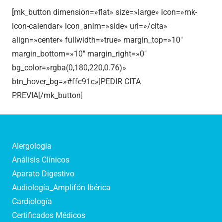
[mk_button dimension=»flat» size=»large» icon=»mk-
icon-calendar» icon_anim=»side» url=»/cita»
align=»center» fullwidth=»true» margin_top=»10″
margin_bottom=»10″ margin_right=»0″
bg_color=»rgba(0,180,220,0.76)»
btn_hover_bg=»#ffc91c»]PEDIR CITA
PREVIA[/mk_button]
Alergologia
Análisis Clínicos
Aparato Digestivo
Audiología_Amplifón Ibérica
Cardiología
Certificados Médicos