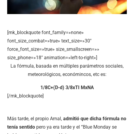
[mk_blockquote font_family=»none»
font_size_combat=»true» text_size=»30″
force_font_size=»true» size_smallscreen=»»
size_phone=»18″ animation=»left-to-right»]
La fórmula, basada en múltiples parámetros sociales,
meteorológicos, económincos, etc es:
1/8C+(D-d) 3/8xTI MxNA
[/mk_blockquote]
Más tarde, el propio Arnal,
admitió que dicha fórmula no
tenía sentido
pero ya era tarde y el “Blue Monday se