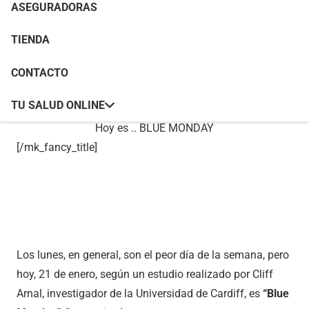
ASEGURADORAS
TIENDA
[mk_fancy_title tag_name=»h1″ color=»#ffffff»
size=»44″ force_font_size=»true» size_phone=»20″
CONTACTO
font_weight=»200″ margin_bottom=»0″
TU SALUD ONLINE
font_family=»none» responsive_align=»left»]
Hoy es .. BLUE MONDAY
[/mk_fancy_title]
Los lunes, en general, son el peor día de la semana, pero
hoy, 21 de enero, según un estudio realizado por Cliff
Arnal, investigador de la Universidad de Cardiff, es
“Blue