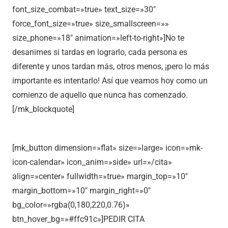
font_size_combat=»true» text_size=»30″
force_font_size=»true» size_smallscreen=»»
size_phone=»18″ animation=»left-to-right»]No te
desanimes si tardas en lograrlo, cada persona es
diferente y unos tardan más, otros menos, ¡pero lo más
importante es intentarlo! Así que veamos hoy como un
comienzo de aquello que nunca has comenzado.
[/mk_blockquote]
[mk_button dimension=»flat» size=»large» icon=»mk-
icon-calendar» icon_anim=»side» url=»/cita»
align=»center» fullwidth=»true» margin_top=»10″
margin_bottom=»10″ margin_right=»0″
bg_color=»rgba(0,180,220,0.76)»
btn_hover_bg=»#ffc91c»]PEDIR CITA