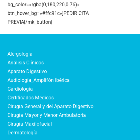
bg_color=»rgba(0,180,220,0.76)»
btn_hover_bg=»#ffc91c»]PEDIR CITA
PREVIA[/mk_button]
Alergologia
Análisis Clínicos
Aparato Digestivo
Audiología_Amplifón Ibérica
Cardiología
Certificados Médicos
Cirugía General y del Aparato Digestivo
Cirugía Mayor y Menor Ambulatoria
Cirugía Maxilofacial
Dermatología