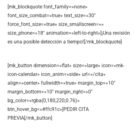
[mk_blockquote font_family=»none»
font_size_combat=»true» text_size=»30″
force_font_size=»true» size_smallscreen=»»
size_phone=»18″ animation=»left-to-right»]¡Una revisión
es una posible detección a tiempo![/mk_blockquote]
[mk_button dimension=»flat» size=»large» icon=»mk-
icon-calendar» icon_anim=»side» url=»/cita»
align=»center» fullwidth=»true» margin_top=»10″
margin_bottom=»10″ margin_right=»0″
bg_color=»rgba(0,180,220,0.76)»
btn_hover_bg=»#ffc91c»]PEDIR CITA
PREVIA[/mk_button]