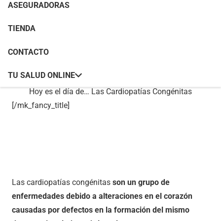
ASEGURADORAS
TIENDA
[mk_fancy_title tag_name=»h1″ color=»#ffffff»
size=»44″ force_font_size=»true» size_phone=»20″
CONTACTO
font_weight=»200″ margin_bottom=»0″
TU SALUD ONLINE
font_family=»none» responsive_align=»left»]
Hoy es el día de… Las Cardiopatías Congénitas
[/mk_fancy_title]
Las cardiopatías congénitas
son un grupo de
enfermedades debido a alteraciones en el corazón
causadas por defectos en la formación del mismo