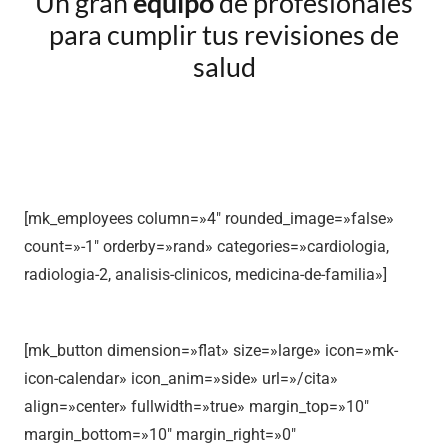
Un gran
equipo
de profesionales
para cumplir tus revisiones de
salud
[mk_employees column=»4″ rounded_image=»false»
count=»-1″ orderby=»rand» categories=»cardiologia,
radiologia-2, analisis-clinicos, medicina-de-familia»]
[mk_button dimension=»flat» size=»large» icon=»mk-
icon-calendar» icon_anim=»side» url=»/cita»
align=»center» fullwidth=»true» margin_top=»10″
margin_bottom=»10″ margin_right=»0″