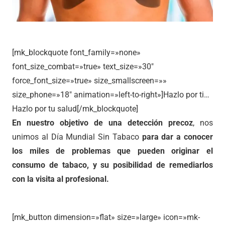
[mk_blockquote font_family=»none»
font_size_combat=»true» text_size=»30″
force_font_size=»true» size_smallscreen=»»
size_phone=»18″ animation=»left-to-right»]Hazlo por ti…
Hazlo por tu salud[/mk_blockquote]
En nuestro objetivo de una detección precoz
, nos
unimos al Día Mundial Sin Tabaco
para dar a conocer
los miles de problemas que pueden originar el
consumo de tabaco, y su posibilidad de remediarlos
con la visita al profesional.
[mk_button dimension=»flat» size=»large» icon=»mk-