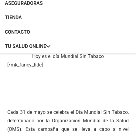
ASEGURADORAS
TIENDA
[mk_fancy_title tag_name=»h1″ color=»#ffffff»
size=»44″ force_font_size=»true» size_phone=»20″
CONTACTO
font_weight=»200″ margin_bottom=»0″
TU SALUD ONLINE
font_family=»none» responsive_align=»left»]
Hoy es el día Mundial Sin Tabaco
[/mk_fancy_title]
Cada 31 de mayo se celebra el Día Mundial Sin Tabaco,
determinado por la Organización Mundial de la Salud
(OMS). Esta campaña que se lleva a cabo a nivel