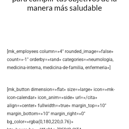
manera más saludable
[mk_employees column=»4″ rounded_image=»false»
count=»-1″ orderby=»rand» categories=»neumologia,
medicina-interna, medicina-de-familia, enfermeria»]
[mk_button dimension=»flat» size=»large» icon=»mk-
icon-calendar» icon_anim=»side» url=»/cita»
align=»center» fullwidth=»true» margin_top=»10″
margin_bottom=»10″ margin_right=»0″
bg_color=»rgba(0,180,220,0.76)»