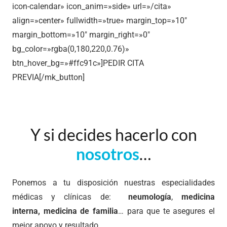
icon-calendar» icon_anim=»side» url=»/cita»
align=»center» fullwidth=»true» margin_top=»10″
margin_bottom=»10″ margin_right=»0″
bg_color=»rgba(0,180,220,0.76)»
btn_hover_bg=»#ffc91c»]PEDIR CITA
PREVIA[/mk_button]
Y si decides hacerlo con
nosotros
…
Ponemos a tu disposición nuestras especialidades
médicas y clínicas de:
neumología
,
medicina
interna, medicina de familia
… para que te asegures el
mejor apoyo y resultado.