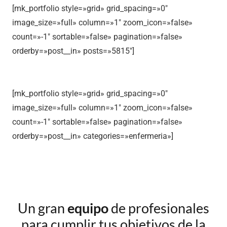
[mk_portfolio style=»grid» grid_spacing=»0″
image_size=»full» column=»1″ zoom_icon=»false»
count=»-1″ sortable=»false» pagination=»false»
orderby=»post__in» posts=»5815″]
[mk_portfolio style=»grid» grid_spacing=»0″
image_size=»full» column=»1″ zoom_icon=»false»
count=»-1″ sortable=»false» pagination=»false»
orderby=»post__in» categories=»enfermeria»]
Un gran
equipo
de profesionales
para cumplir tus objetivos de la