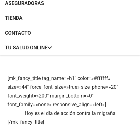
ASEGURADORAS
Portada
»
Día de acción contra la Migraña
TIENDA
CONTACTO
Clínica Parejo y Cañero Hospital de Día en el día de
TU SALUD ONLINE
acción contra la migraña
[mk_fancy_title tag_name=»h1″ color=»#ffffff»
size=»44″ force_font_size=»true» size_phone=»20″
font_weight=»200″ margin_bottom=»0″
font_family=»none» responsive_align=»left»]
Hoy es el día de acción contra la migraña
[/mk_fancy_title]