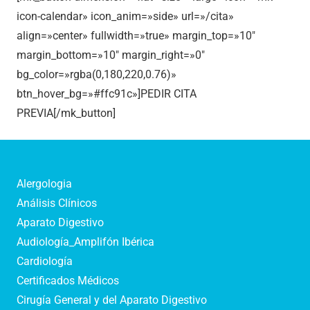
icon-calendar» icon_anim=»side» url=»/cita»
align=»center» fullwidth=»true» margin_top=»10″
margin_bottom=»10″ margin_right=»0″
bg_color=»rgba(0,180,220,0.76)»
btn_hover_bg=»#ffc91c»]PEDIR CITA
PREVIA[/mk_button]
Alergologia
Análisis Clínicos
Aparato Digestivo
Audiología_Amplifón Ibérica
Cardiología
Certificados Médicos
Cirugía General y del Aparato Digestivo