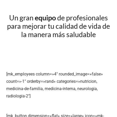
Un gran
equipo
de profesionales
para mejorar tu calidad de vida de
la manera más saludable
[mk_employees column=»4″ rounded_image=»false»
count=»-1″ orderby=»rand» categories=»nutricion,
medicina-de-familia, medicina-interna, neurologia,
radiologia-2″]
[mk_button dimension=»flat» size=»large» icon=»mk-