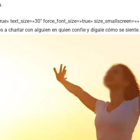
a.
e» text_size=»30″ force_font_size=»true» size_smallscreen=»» s
 a charlar con alguien en quien confíe y dígale cómo se siente