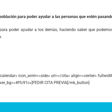
 población para poder ayudar a las personas que estén pasand
 para poder ayudar a los demás, haciendo saber que podemos
a.
-calendar» icon_anim=»side» url=»/cita» align=»center» fullwi
hover_bg=»#ffc91c»]PEDIR CITA PREVIA[/mk_button]