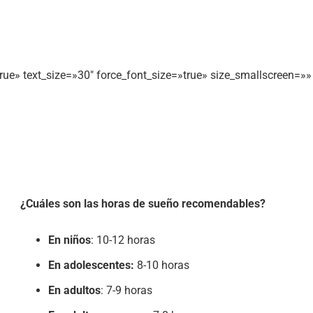
e» text_size=»30″ force_font_size=»true» size_smallscreen=»» s
¿Cuáles son las horas de sueño recomendables?
En niños
: 10-12 horas
En adolescentes:
8-10 horas
En adultos
: 7-9 horas