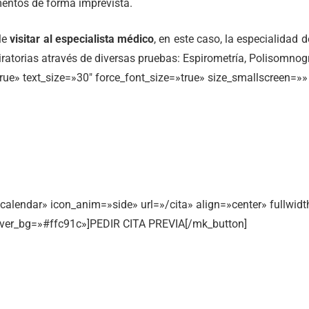
entos de forma imprevista.
le
visitar al especialista médico
, en este caso, la especialidad
iratorias através de diversas pruebas: Espirometría, Polisomnogra
e» text_size=»30″ force_font_size=»true» size_smallscreen=»» 
-calendar» icon_anim=»side» url=»/cita» align=»center» fullwi
hover_bg=»#ffc91c»]PEDIR CITA PREVIA[/mk_button]