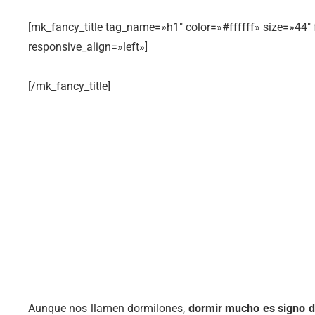
[mk_fancy_title tag_name=»h1″ color=»#ffffff» size=»44
responsive_align=»left»]
[/mk_fancy_title]
Aunque nos llamen dormilones,
dormir mucho es signo d