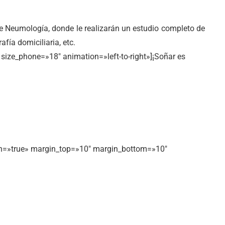
 de Neumología, donde le realizarán un estudio completo de
fía domiciliaria, etc.
size_phone=»18″ animation=»left-to-right»]¡Soñar es
dth=»true» margin_top=»10″ margin_bottom=»10″