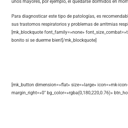
unos mayores, por ejemplo, el quedarse dormidos en mom
Para diagnosticar este tipo de patologías, es recomendab
sus trastornos respiratorios y problemas de arritmias resp
[mk_blockquote font_family=»none» font_size_combat=»tru
bonito si se duerme bien![/mk_blockquote]
[mk_button dimension=»flat» size=»large» icon=»mk-icon
margin_right=»0″ bg_color=»rgba(0,180,220,0.76)» btn_