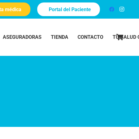
ita médica
Portal del Paciente
ASEGURADORAS
TIENDA
CONTACTO
TU SALUD 