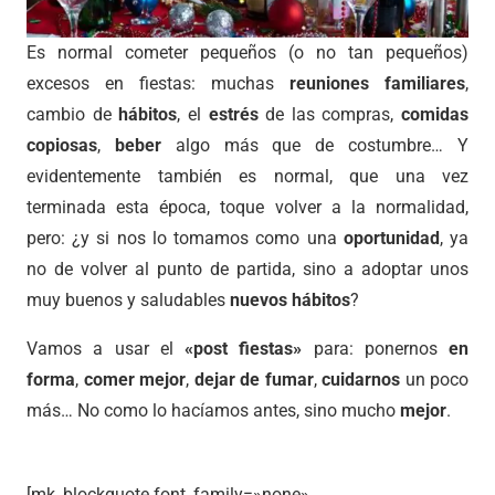
Es normal cometer pequeños (o no tan pequeños)
excesos en fiestas: muchas
reuniones familiares
,
cambio de
hábitos
, el
estrés
de las compras,
comidas
copiosas
,
beber
algo más que de costumbre… Y
evidentemente también es normal, que una vez
terminada esta época, toque volver a la normalidad,
pero: ¿y si nos lo tomamos como una
oportunidad
, ya
no de volver al punto de partida, sino a adoptar unos
muy buenos y saludables
nuevos hábitos
?
Vamos a usar el
«post fiestas»
para: ponernos
en
forma
,
comer mejor
,
dejar de fumar
,
cuidarnos
un poco
más… No como lo hacíamos antes, sino mucho
mejor
.
[mk_blockquote font_family=»none»