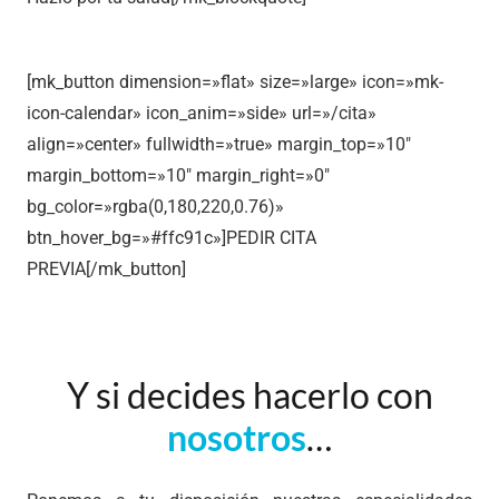
[mk_button dimension=»flat» size=»large» icon=»mk-
icon-calendar» icon_anim=»side» url=»/cita»
align=»center» fullwidth=»true» margin_top=»10″
margin_bottom=»10″ margin_right=»0″
bg_color=»rgba(0,180,220,0.76)»
btn_hover_bg=»#ffc91c»]PEDIR CITA
PREVIA[/mk_button]
Y si decides hacerlo con
nosotros
…