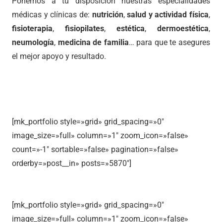
Ponemos a tu disposición nuestras especialidades
médicas y clínicas de:
nutrición
,
salud y actividad física
,
fisioterapia
,
fisiopilates
,
estética
,
dermoestética
,
neumología
,
medicina de familia
… para que te asegures
el mejor apoyo y resultado.
[mk_portfolio style=»grid» grid_spacing=»0″
image_size=»full» column=»1″ zoom_icon=»false»
count=»-1″ sortable=»false» pagination=»false»
orderby=»post__in» posts=»5870″]
[mk_portfolio style=»grid» grid_spacing=»0″
image_size=»full» column=»1″ zoom_icon=»false»