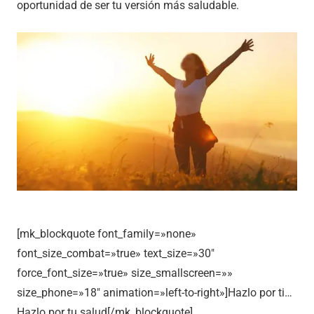
oportunidad de ser tu versión más saludable.
[mk_blockquote font_family=»none»
font_size_combat=»true» text_size=»30″
force_font_size=»true» size_smallscreen=»»
size_phone=»18″ animation=»left-to-right»]Hazlo por ti…
Hazlo por tu salud[/mk_blockquote]