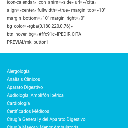
icon-calendar» icon_anim=»side» url=»/cita»
align=»center» fullwidth=»true» margin_top=»10″
margin_bottom=»10″ margin_right=»0″
bg_color=»rgba(0,180,220,0.76)»
btn_hover_bg=»#ffc91c»]PEDIR CITA
PREVIA[/mk_button]
Alergologia
Análisis Clínicos
Aparato Digestivo
Audiología_Amplifón Ibérica
Cardiología
Certificados Médicos
Cirugía General y del Aparato Digestivo
Cirugía Mayor y Menor Ambulatoria