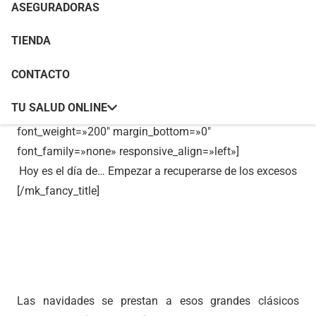
ASEGURADORAS
Portada
»
Día de recuperarse de los excesos
TIENDA
CONTACTO
[mk_fancy_title tag_name=»h1″ color=»#ffffff»
TU SALUD ONLINE
size=»44″ force_font_size=»true» size_phone=»20″
font_weight=»200″ margin_bottom=»0″
font_family=»none» responsive_align=»left»]
Hoy es el día de… Empezar a recuperarse de los excesos
[/mk_fancy_title]
Las navidades se prestan a esos grandes clásicos