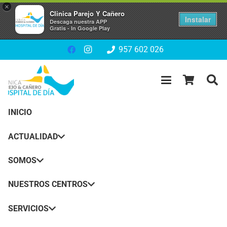
×
Clinica Parejo Y Cañero
Instalar
Descaga nuestra APP
Gratis - In Google Play
957 602 026
INICIO
ACTUALIDAD
SOMOS
NUESTROS CENTROS
SERVICIOS