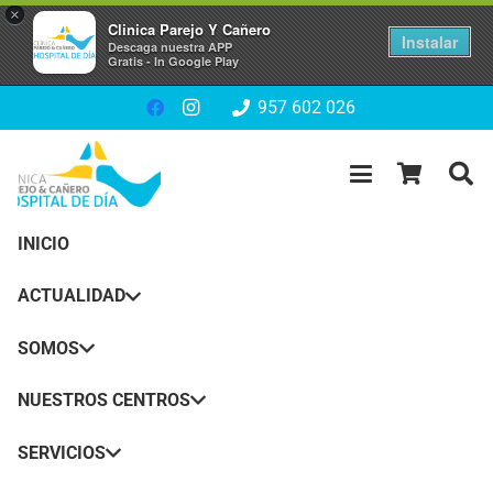
×
Clinica Parejo Y Cañero
Instalar
Descaga nuestra APP
Gratis - In Google Play
957 602 026
INICIO
ACTUALIDAD
SOMOS
NUESTROS CENTROS
SERVICIOS