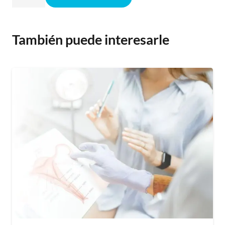
Médico
Cardiología
cantidad
También puede interesarle