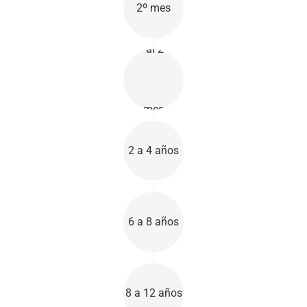
2º mes
4º al 24º
mes
2 a 4 años
6 a 8 años
8 a 12 años