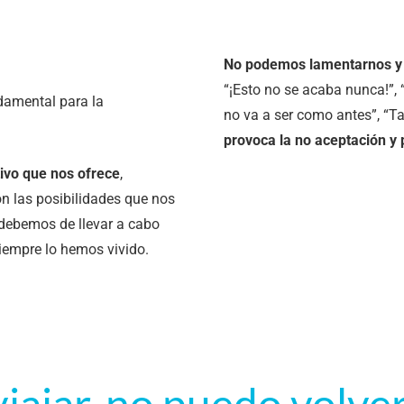
No podemos lamentarnos y 
“¡Esto no se acaba nunca!”, 
damental para la
no va a ser como antes”, “T
provoca la no aceptación y p
tivo que nos ofrece
,
on las posibilidades que nos
 debemos de llevar a cabo
iempre lo hemos vivido.
iajar, no puedo volve