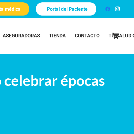
ita médica
Portal del Paciente
ASEGURADORAS
TIENDA
CONTACTO
TU SALUD 
 celebrar épocas