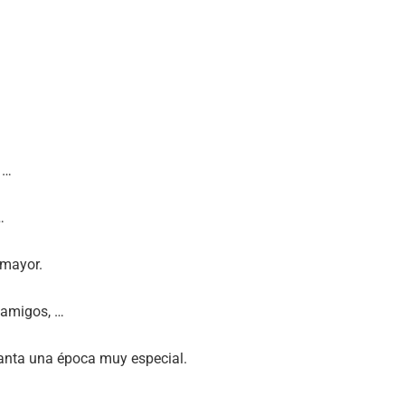
, …
…
 mayor.
n amigos, …
Santa una época muy especial.