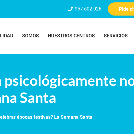
957 602 026
Pide c
LIDAD
SOMOS
NUESTROS CENTROS
SERVICIOS
 psicológicamente no
ana Santa
elebrar épocas festivas? La Semana Santa