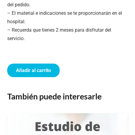
del pedido.
– El material e indicaciones se te proporcionarán en el
hospital.
– Recuerda que tienes 2 meses para disfrutar del
servicio.
Añadir al carrito
Test
de
gestación/Embarazo
También puede interesarle
cantidad