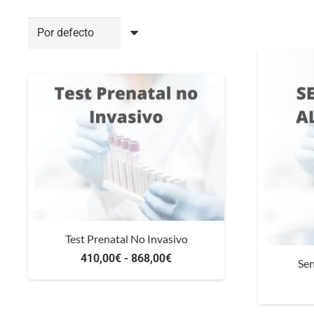
Test Prenatal No Invasivo
Rango
410,00
€
-
868,00
€
Sen
de
precios: