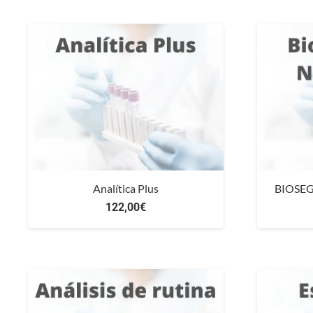
desde
410,00€
hasta
868,00€
Analítica Plus
BIOSE
122,00
€