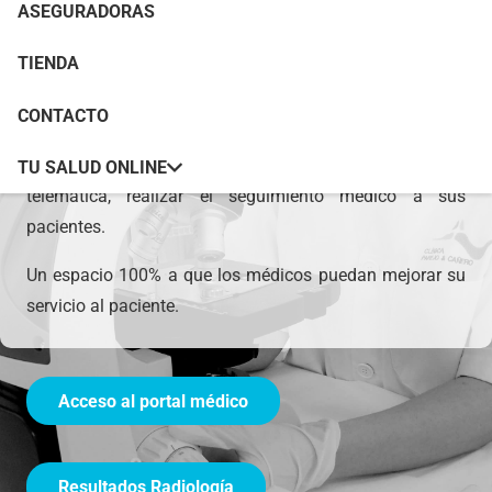
ASEGURADORAS
TIENDA
CONTACTO
El portal del profesional es un área privada donde el
propio especialista médico puede, a través de vía
TU SALUD ONLINE
telemática, realizar el seguimiento médico a sus
pacientes.
Un espacio 100% a que los médicos puedan mejorar su
servicio al paciente.
Acceso al portal médico
Resultados Radiología