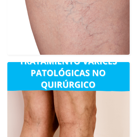
solución directamente en las venas que
se muestran. Este tipo de solución, es
revisada por el profesional y hace que
las venas desaparezcan tras tener
efecto de encogimiento.
Tratamiento no quirúrgico para las
varices que producen edemas. La
técnica que se lleva a cabo consta de
tres partes sellando la vena, todo sin
cirugía, simplemente con láser, con una
eco Doppler y una media realizada a
medida.