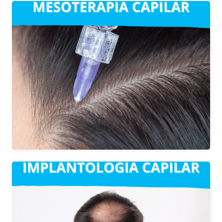
MESOTERAPIA CAPILAR
A través de pequeñas inyecciones, se
estimulan las células capilares
coniguiendo así un aumento en
crecimiento y espesor del cabello. Es
totalmente indoloro y está indicado
para casos de alopecia leves.
IMPLANTOLOGÍA CAPILAR
TRATAMIENTO CLÍNICO
MULTIDISCILPLINAR con nuestro
equipo de dermatología, cirugía capilar