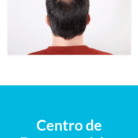
y técnicos especialistas, para
asegurarnos el éxito en tu implante de
pelo.
Clic aquí
Centro de