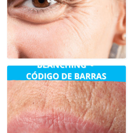
líneas de expresión y arrugas faciales,
especialmente frente, entrecejo, y
alrededor de los ojos (patas de gallo).
La duración varía según el paciente, en
general, el efecto puede durar entre 4-6
meses.
Indicado para la zona de alrededor de
los labios. El objetivo es suavizar las
líneas y restaurar el volumen perdido.