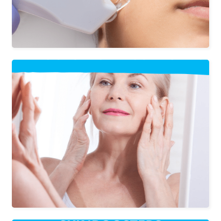
hiperpigmentaciones, o líneas finas de
expresión.
Este tratamiento actúa estimulando la
producción de colágeno y elastina,
suaviza las líneas finas y arrugas y
mejora la elasticidad y apariencia de la
piel, provocando un efecto tensado/
lifting. Los resultados pueden durar
hasta 12-18 meses, aunque la duración
puede variar según factores
individuales.