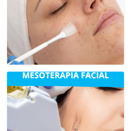
aplican diferentes principios activos
sobre la piel. El proceso estimula la
regeneración celular, mejorando la
textura, tono y apariencia de la piel.
Existen diferentes tipos de peeling
dependiendo de nuestro objetivo a
tratar.
Consiste en la aplicación de sustancias
nutritivas, antioxidantes y vitaminas
mediante microinyecciones
superficiales en la dermis. Hidrata la
piel, aumenta la luminosidad y el efecto
Glow; pudiendo trabajar sobre